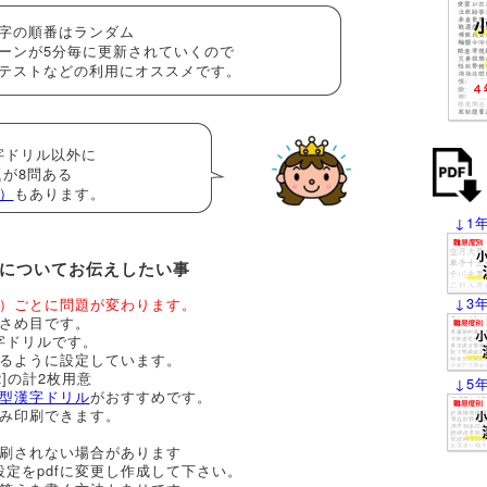
字の順番はランダム
ンが5分毎に更新されていくので
テストなどの利用にオススメです。
字ドリル以外に
題が8問ある
）
もあります。
↓1
についてお伝えしたい事
↓3
）ごとに問題が変わります。
さめ目です。
字ドリルです。
るように設定しています。
2]の計2枚用意
↓5
型漢字ドリル
がおすすめです。
み印刷できます。
刷されない場合があります
設定をpdfに変更し作成して下さい。