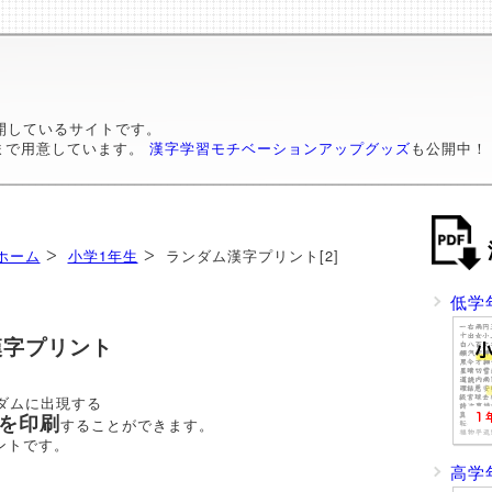
開しているサイトです。
まで用意しています。
漢字学習モチベーションアップグッズ
も公開中！
ホーム
小学1年生
ランダム漢字プリント[2]
低学
漢字プリント
ダムに出現する
）を印刷
することができます。
ントです。
高学