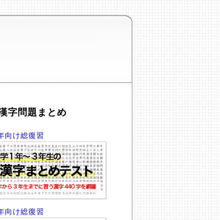
漢字問題まとめ
年向け総復習
年向け総復習