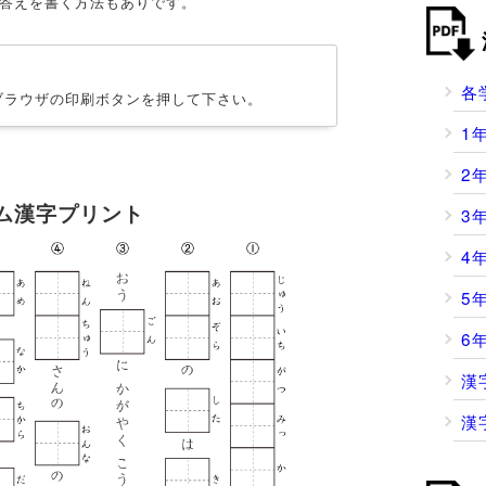
答えを書く方法もありです。
各
ブラウザの印刷ボタンを押して下さい。
1
2
ダム漢字プリント
3
4
5
6
漢
漢