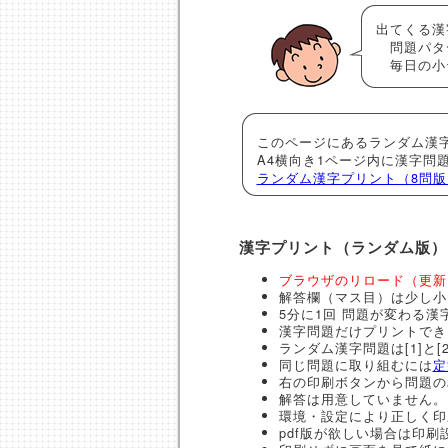
出てくる漢
問題パター
毎日の小
このページにあるランダム漢
A4横向き1ページ内に漢字問
ランダム漢字プリント（8問版
漢字プリント（ランダム版）
ブラウザのリロード（更新
解答欄（マス目）は少し小
5分に1回 問題が変わる漢
漢字問題だけプリントでき
ランダム漢字問題は[1]と[
同じ問題に取り組むには
定
右の印刷ボタンから問題の
解答は用意していません。
環境・設定により正しく印
pdf版が欲しい場合は印刷