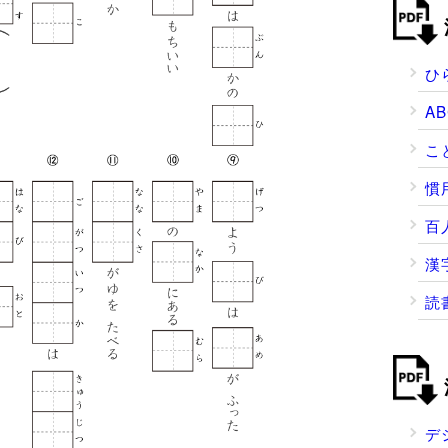
ひ
A
こ
慣
百
漢
読
デ