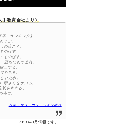
大手教育会社より）
漢字 ランキング】
であそぶ。
っしの広こく。
力をのばす。
考力をのばす。
直ちにあつまれ。
を細工する。
星雲を見る。
なれた村。
さい頭きんをかぶる。
立秋をすぎる。
売買。
ベネッセコーポレーション調べ
2021年9月情報です。