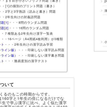
・・ます目が小さいプリント問題（書き）
・・[1]の個別のプリント問題（書き）
・・2字と3字熟語（読みと書き）問題
・・2年生向けの対義語問題
題[1]
・・・8問のランダム問題
題[2]
・・・16問のランダム問題
・・７種類ある2年生向け漢字一覧表
・・・16ページ（A4用紙4枚利用）が3種類
ント
・・・2年生向けの漢字読み学習
ンライン版）
・・・印刷しない漢字読み問題
ンライン版）
・・・印刷しない漢字書き問題
スト
・・・難易度別の漢字テスト
について
くるのもこの時期からです。
は160字と1年生の倍になるだけでな
年生で学ぶ漢字に比べ、よく似た漢字
の漢字がでてくるので小テストで100