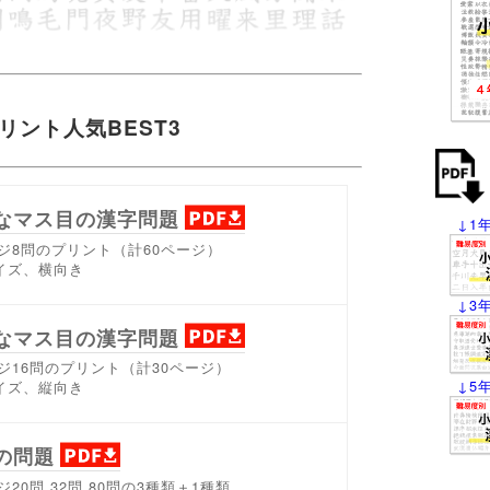
リント人気BEST3
なマス目の漢字問題
↓1
ジ8問のプリント（計60ページ）
イズ、横向き
↓3
なマス目の漢字問題
ジ16問のプリント（計30ページ）
↓5
イズ、縦向き
の問題
ジ20問,32問,80問の3種類＋1種類