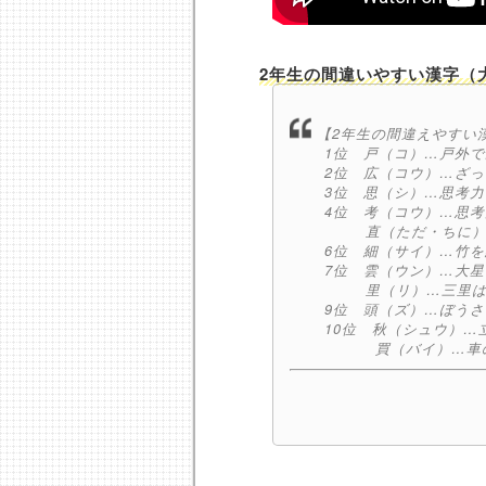
2年生の間違いやすい漢字（
【2年生の間違えやすい
1位 戸（コ）…戸外
2位 広（コウ）…ざ
3位 思（シ）…思考
4位 考（コウ）…思
直（ただ・ちに）…
6位 細（サイ）…竹
7位 雲（ウン）…大
里（リ）…三里は
9位 頭（ズ）…ぼう
10位 秋（シュウ）…
買（バイ）…車の