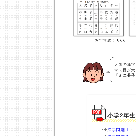
おすすめ：
★★★
人気の漢字
マス目が大
「
ミニ冊子
小学2年
漢字問題[1]
・