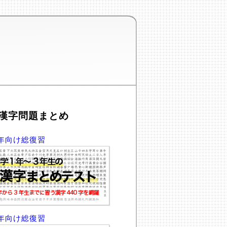
漢字問題まとめ
年向け総復習
年向け総復習