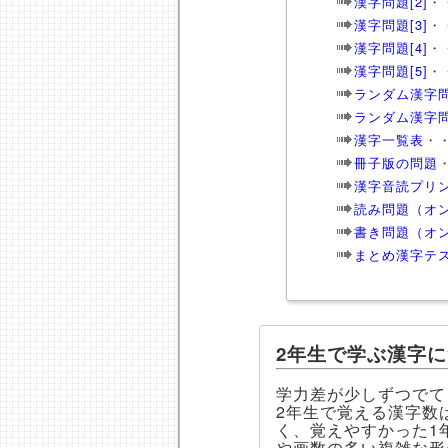
漢字問題[2]
・
漢字問題[3]
・
漢字問題[4]
・
漢字問題[5]
・
ランダム漢字問
ランダム漢字問
漢字一覧表
・
冊子版の問題
漢字音読プリ
読み問題（オ
書き問題（オ
まとめ漢字テ
2年生で学ぶ漢字
学力差が少しずつでて
2年生で覚える漢字数
く、覚えやすかった1
や画数の多い複雑な形