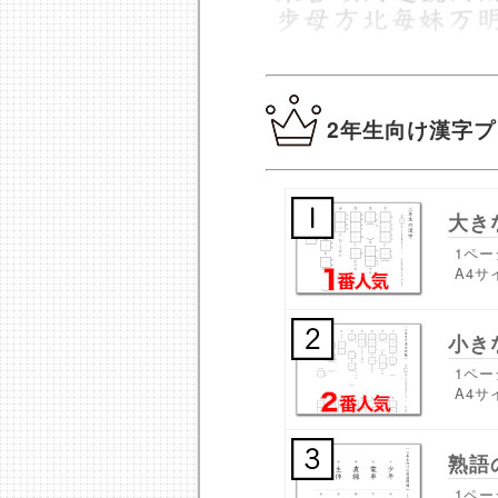
2年生向け漢字プ
大き
1ペー
A4サ
小き
1ペー
A4サ
熟語
1ペー