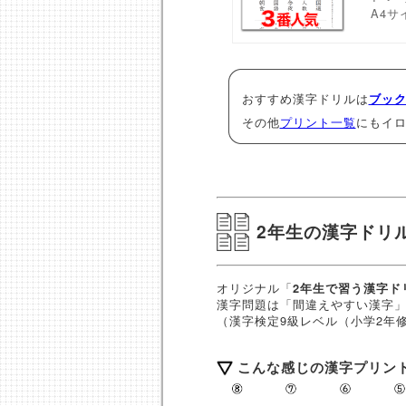
A4サ
おすすめ漢字ドリルは
ブッ
その他
プリント一覧
にもイ
2年生の漢字ドリ
オリジナル「
2年生で習う漢字ド
漢字問題は「間違えやすい漢字
（漢字検定9級レベル（小学2年
こんな感じの漢字プリン