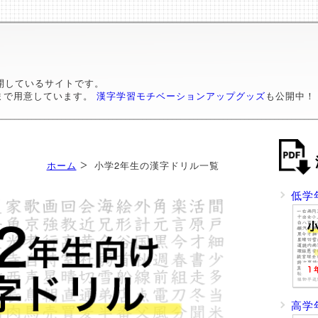
開しているサイトです。
まで用意しています。
漢字学習モチベーションアップグッズ
も公開中！
ホーム
小学2年生の漢字ドリル一覧
低学
高学