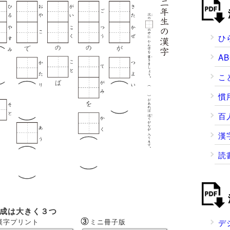
ひ
A
こ
慣
百
漢
読
構成は大きく３つ
漢字プリント
ミニ冊子版
デ