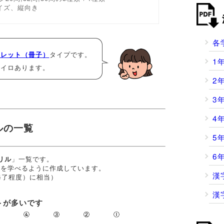
イズ、縦向き
各
タイプです。
クレット（冊子）
1
ロイロあります。
2
3
4
ルの一覧
5
6
」一覧です。
リル
」を学べるように作成しています。
漢
修了程度）に相当）
漢
トが多いです