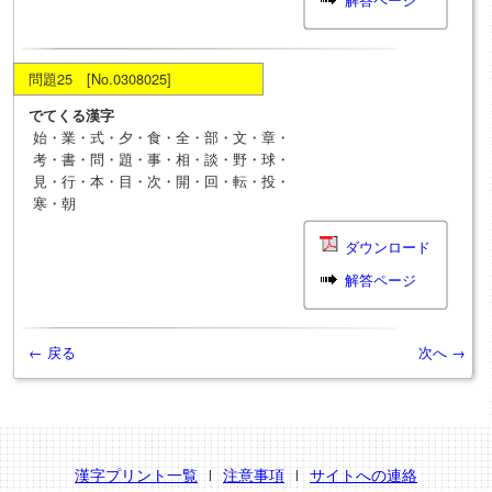
問題25 [No.0308025]
でてくる漢字
始・業・式・夕・食・全・部・文・章・
考・書・問・題・事・相・談・野・球・
見・行・本・目・次・開・回・転・投・
寒・朝
ダウンロード
解答ページ
← 戻る
次へ →
漢字プリント一覧
注意事項
サイトへの連絡
l
l