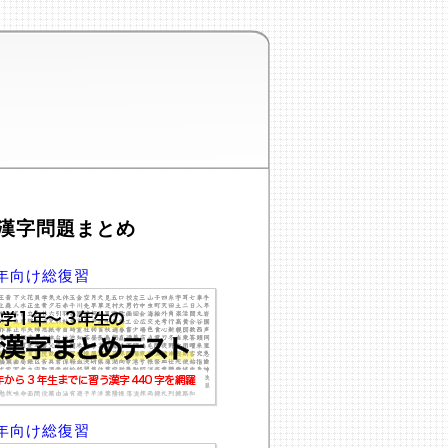
漢字問題まとめ
年向け総復習
年向け総復習