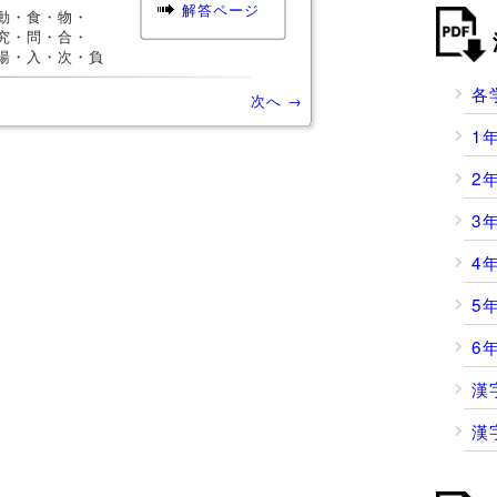
解答ページ
動・食・物・
究・問・合・
湯・入・次・負
各
次へ →
1
2
3
4
5
6
漢
漢