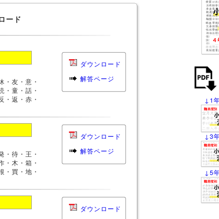
ロード
ダウンロード
解答ページ
休・友・意・
読・童・話・
反・返・赤・
↓1
ダウンロード
↓3
解答ページ
発・待・王・
作・木・箱・
根・買・地・
↓5
ダウンロード