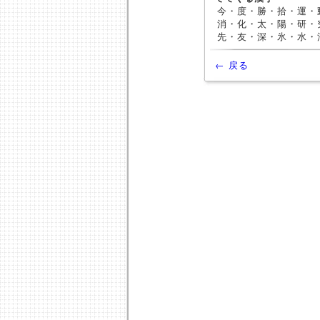
今・度・勝・拾・運・
消・化・太・陽・研・
先・友・深・氷・水・
← 戻る