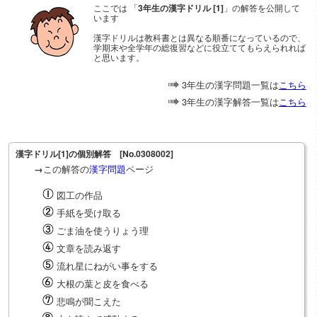
ここでは 「
3年生の漢字ドリル [1]
」の解答を公開して
います
漢字ドリルは教科書とは異なる順番になっているので、
学期末や全学年の総復習などに役立ててもらえられれば
と思います。
3年生の漢字問題一覧は
こちら
3年生の漢字解答一覧は
こちら
漢字ドリル[1]の個別解答 [No.0308002]
この解答の
漢字問題
ページ
→
図工の作品
手紙を受け取る
ごま油を使うりょう理
文章を読み返す
流れ星にねがい事をする
大根の葉と皮を食べる
悲鳴が聞こえた